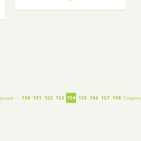
…
ущая страница
ыдущий
Страница
150
Страница
151
Страница
152
Страница
153
Текущая страница
154
Страница
155
Страница
156
Страница
157
Страница
158
Следующ
Следующ