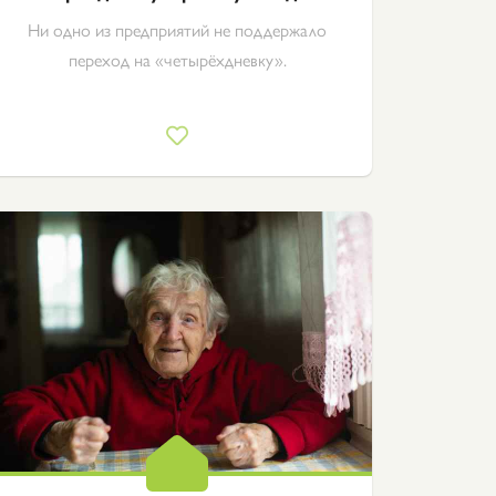
Ни одно из предприятий не поддержало
переход на «четырёхдневку».