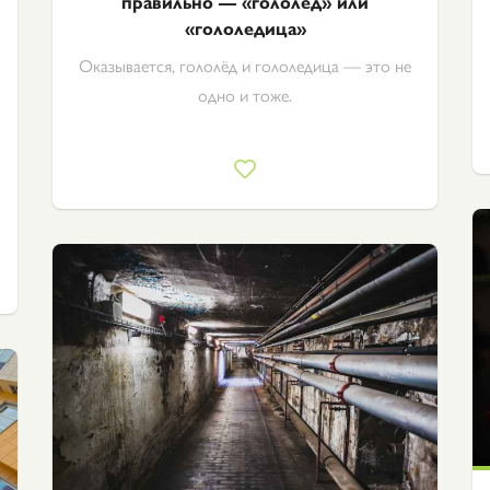
правильно — «гололёд» или
«гололедица»
Оказывается, гололёд и гололедица — это не
одно и тоже.