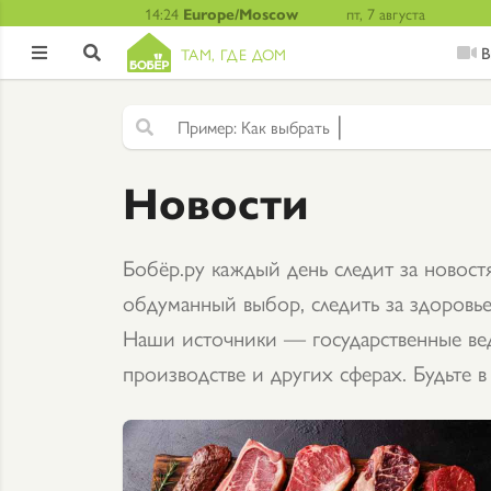
14:24
Europe/Moscow
пт, 7 августа
В
ТАМ, ГДЕ ДОМ


|
Ф
а
к
т
Новости
Бобёр.ру каждый день следит за новос
обдуманный выбор, следить за здоровье
Наши источники — государственные вед
производстве и других сферах. Будьте в