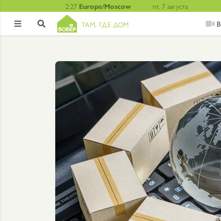
2:27
Europe/Moscow
пт, 7 августа
В
ТАМ, ГДЕ ДОМ

