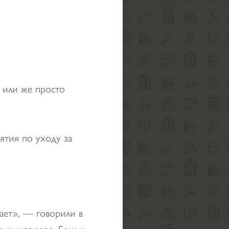
я или же просто
ятия по уходу за
ает», — говорили в
али морозов. Если к