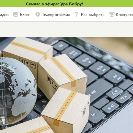
Сейчас в эфире: Ура Бобру!
идео
Блоги
Телепрограмма
Как выбрать
Конкурс