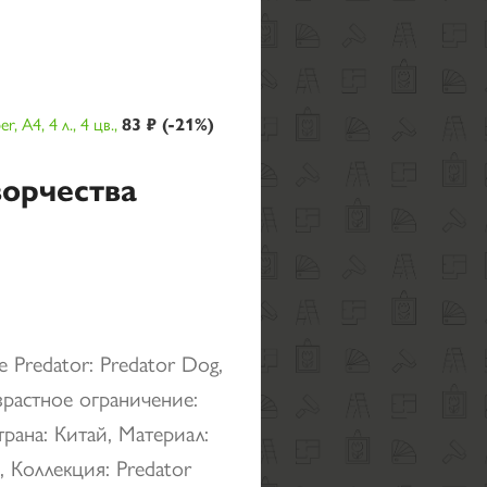
 A4, 4 л., 4 цв.,
83 ₽ (-21%)
ворчества
 Predator: Predator Dog,
зрастное ограничение:
трана: Китай, Материал:
д, Коллекция: Predator