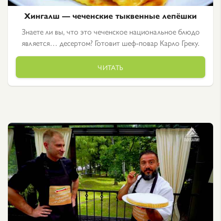
Хингалш — чеченские тыквенные лепёшки
Знаете ли вы, что это чеченское национальное блюдо
является… десертом? Готовит шеф-повар Карло Греку.
ЧИТАТЬ