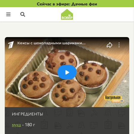
Сейчас в эфире: Дачные феи


ИНГРЕДИЕНТЫ
мука
- 180 г