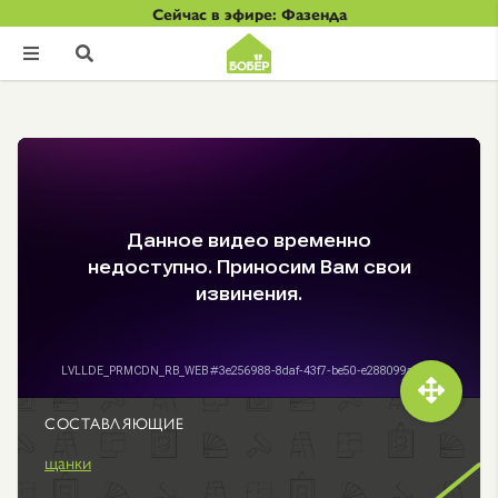
Сейчас в эфире: Фазенда



СОСТАВЛЯЮЩИЕ
щанки