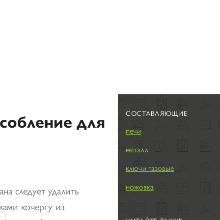
СОСТАВЛЯЮЩИЕ
особление для
печи
металл
ключи газовые
ножовка
на следует удалить
ками кочергу из