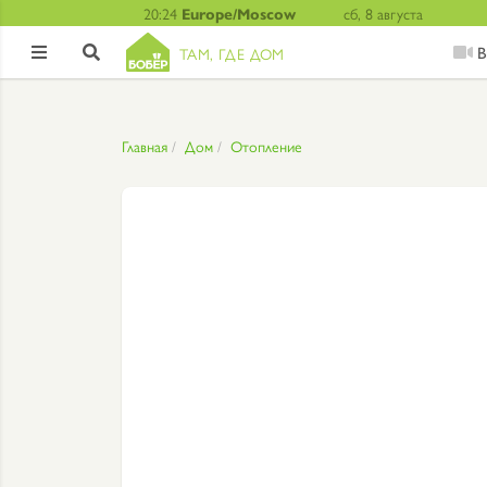
20:24
Europe/Moscow
сб, 8 августа
В
ТАМ, ГДЕ ДОМ


Главная
Дом
Отопление