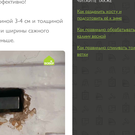
ффективно!
ЧИТАЙТЕ ТАКЖЕ
Как разделить хосту и
подготовить её к зиме
иной 3-4 см и толщиной
нии ширины сажного
Как правильно обрабатывать
калину весной
еньше.
Как правильно спиливать то
ветки