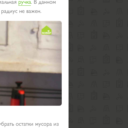
иальная
ручка
. В данном
 радиус не важен.
убрать остатки мусора из