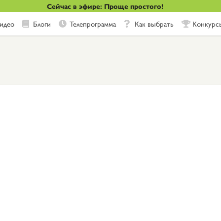
Сейчас в эфире: Проще простого!
идео
Блоги
Телепрограмма
Как выбрать
Конкурс