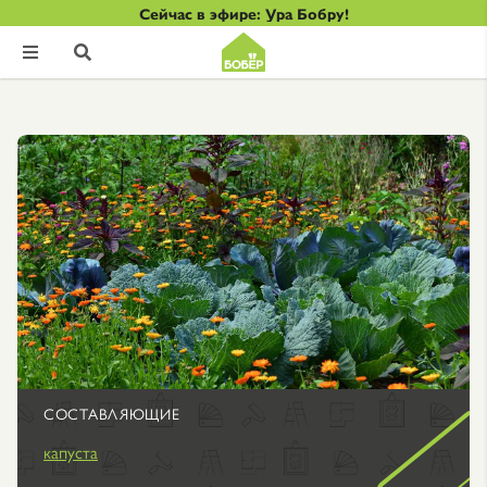
Сейчас в эфире: Ура Бобру!


СОСТАВЛЯЮЩИЕ
капуста