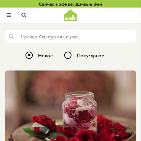
Сейчас в эфире: Дачные феи


|
Ф
а
к
т
у
р
н
а
я
ш
т
у
к
а
т
у
р
к
Новое
Популярное