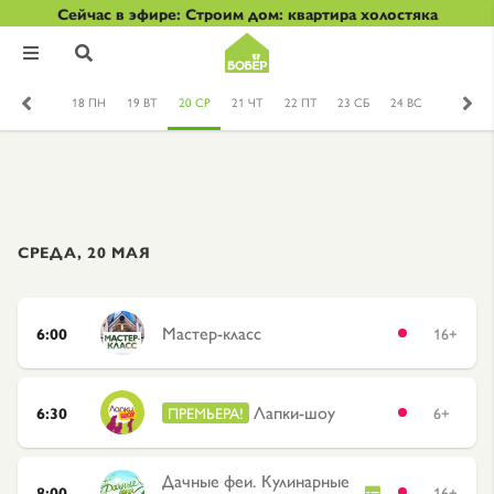
Сейчас в эфире: Строим дом: квартира холостяка


18 ПН
19 ВТ
20 СР
21 ЧТ
22 ПТ
23 СБ
24 ВС
СРЕДА, 20 МАЯ
Мастер-класс
6:00
16+
Лапки-шоу
6:30
ПРЕМЬЕРА!
6+
Дачные феи. Кулинарные
8:00
16+