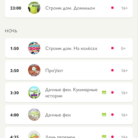
Строим дом. Домильон
23:00
16+
НОЧЬ
Строим дом. На колёсах
1:50
0+
ПроУют
2:50
16+
Дачные феи. Кулинарные
3:30
16+
истории
Дачные феи
4:00
16+
День перемен
4:35
16+