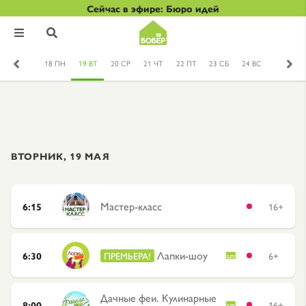
Сейчас в эфире: Бюро идей


18 ПН
19 ВТ
20 СР
21 ЧТ
22 ПТ
23 СБ
24 ВС
ВТОРНИК, 19 МАЯ
Мастер-класс
6:15
16+
Лапки-шоу
6:30
ПРЕМЬЕРА!
6+
Дачные феи. Кулинарные
8:00
16+