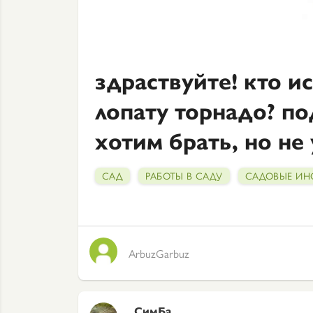
здраствуйте! кто и
лопату торнадо? п
хотим брать, но не
САД
РАБОТЫ В САДУ
САДОВЫЕ ИН
ArbuzGarbuz
СимБа