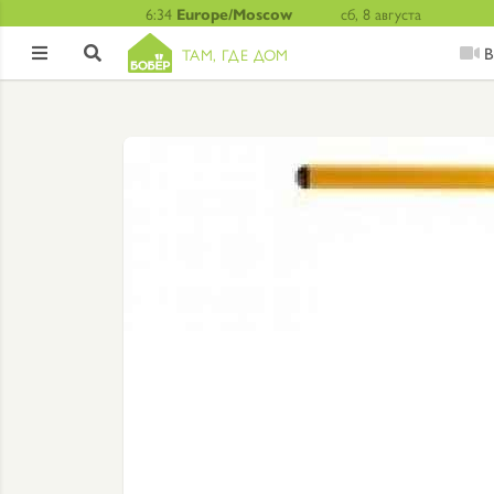
6:34
Europe/Moscow
сб, 8 августа
В
ТАМ, ГДЕ ДОМ

