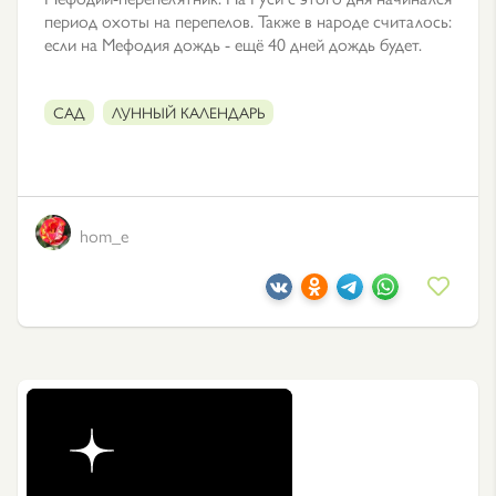
период охоты на перепелов. Также в народе считалось:
если на Мефодия дождь - ещё 40 дней дождь будет.
САД
ЛУННЫЙ КАЛЕНДАРЬ
hom_e