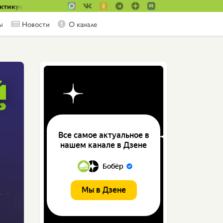
актикуем!
ы
Новости
О канале