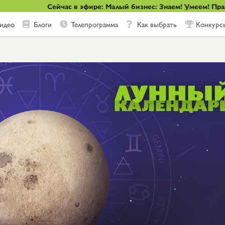
Сейчас в эфире: Малый бизнес: Знаем! Умеем! Пр
идео
Блоги
Телепрограмма
Как выбрать
Конкурс