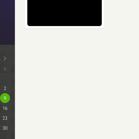
В
2
9
16
23
30