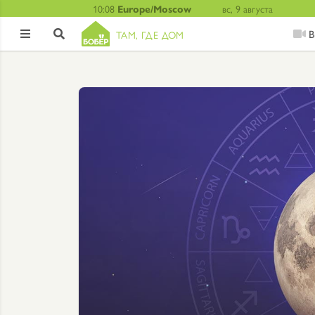
10:08
Europe/Moscow
вс, 9 августа
В
ТАМ, ГДЕ ДОМ

