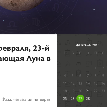
февраля, 23-й
ФЕВРАЛЬ 2019
П
В
С
Ч
П
С
ающая Луна в
1
2
4
5
6
7
8
9
11
12
13
14
15
16
18
19
20
21
22
23
 Фаза: четвёртая четверть
25
26
27
28