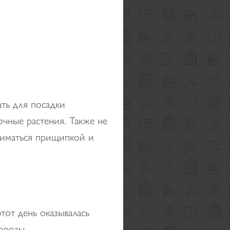
ать для посадки
очные растения. Также не
аниматься прищипкой и
этот день оказывалась
орозы.