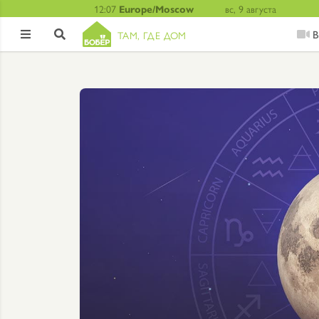
12:07
Europe/Moscow
вс, 9 августа
В
ТАМ, ГДЕ ДОМ

