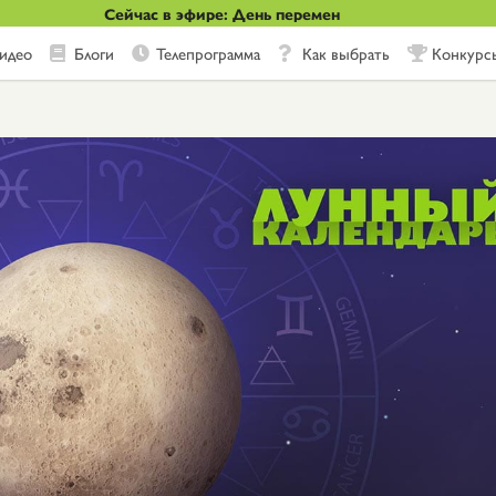
Сейчас в эфире: День перемен
идео
Блоги
Телепрограмма
Как выбрать
Конкурс