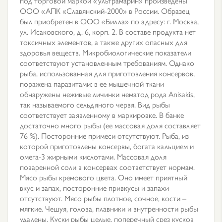
под торговой маркой «Ультрамарин» произведены
ООО «АПК «Славянский-2000» в России. Образец
был приобретен в ООО «Билла» по адресу: г. Москва,
ул. Исаковского, д. 6, корп. 2. В составе продукта нет
токсичных элементов, а также других опасных для
здоровья веществ. Микробиологические показатели
соответствуют установленным требованиям. Однако
рыба, использованная для приготовления консервов,
поражена паразитами: в ее мышечной ткани
обнаружены неживые личинки нематод рода Anisakis,
так называемого сельдяного червя. Вид рыбы
соответствует заявленному в маркировке. В банке
достаточно много рыбы (ее массовая доля составляет
76 %). Посторонние примеси отсутствуют. Рыба, из
которой приготовлены консервы, богата кальцием и
омега-3 жирными кислотами. Массовая доля
поваренной соли в консервах соответствует нормам.
Мясо рыбы кремового цвета. Оно имеет приятный
вкус и запах, посторонние привкусы и запахи
отсутствуют. Мясо рыбы плотное, сочное, кости –
мягкие. Чешуя, голова, плавники и внутренности рыбы
удалены. Куски рыбы целые, поперечный срез кусков