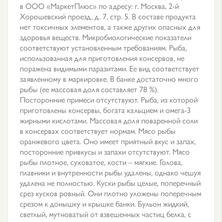
в ООО «МаркетПлюс» по адресу: г. Москва, 2-й
Хорошевский проезд, д. 7, стр. 5. В составе продукта
нет токсичных элементов, а также других опасных для
здоровья веществ. Микробиологические показатели
соответствуют установленным требованиям. Рыба,
использованная для приготовления консервов, не
поражена видимыми паразитами. Ее вид соответствует
заявленному в маркировке. В банке достаточно много
рыбы (ее массовая доля составляет 78 %).
Посторонние примеси отсутствуют. Рыба, из которой
приготовлены консервы, богата кальцием и омега-3
жирными кислотами. Массовая доля поваренной соли
в консервах соответствует нормам. Мясо рыбы
оранжевого цвета. Оно имеет приятный вкус и запах,
посторонние привкусы и запахи отсутствуют. Мясо
рыбы плотное, суховатое, кости – мягкие. Голова,
плавники и внутренности рыбы удалены, однако чешуя
удалена не полностью. Куски рыбы целые, поперечный
срез кусков ровный. Они плотно уложены поперечным
срезом к донышку и крышке банки. Бульон жидкий,
светлый, мутноватый от взвешенных частиц белка, с