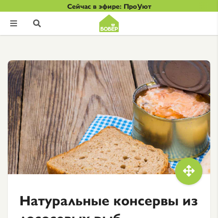
Сейчас в эфире: ПроУют



Натуральные консервы из
лососевых рыб