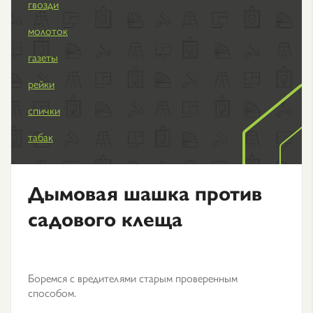
гвозди
молоток
газеты
рейки
спички
табак
Дымовая шашка против
садового клеща
Боремся с вредителями старым проверенным
способом.