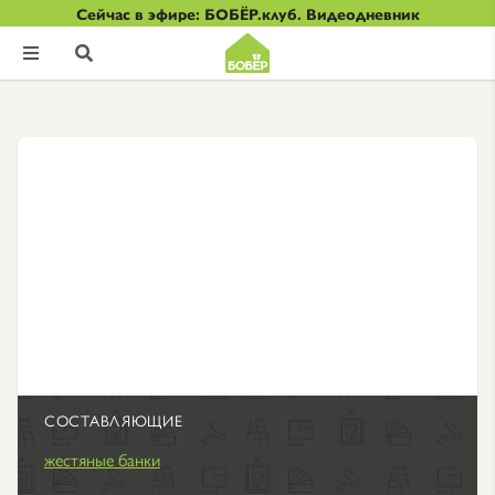
Сейчас в эфире: БОБЁР.клуб. Видеодневник


СОСТАВЛЯЮЩИЕ
жестяные банки