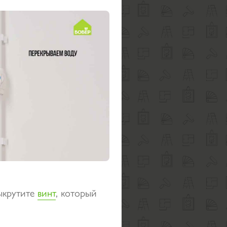
ыкрутите
винт
, который