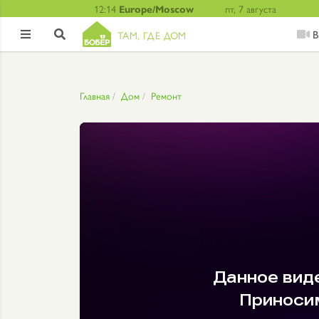
12:14
Europe/Moscow
пт, 7 августа
В
ТАМ, ГДЕ ДОМ


Главная
Дом
Ремонт