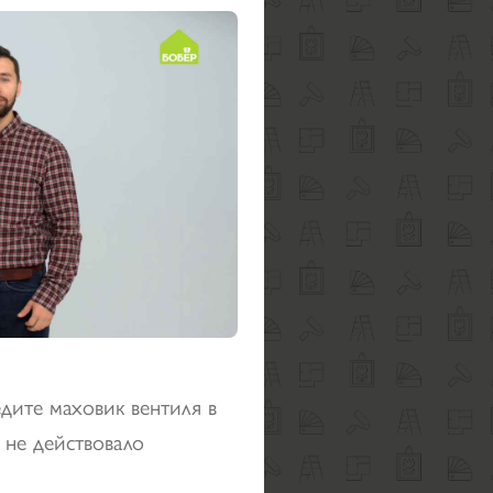
едите маховик вентиля в
 не действовало