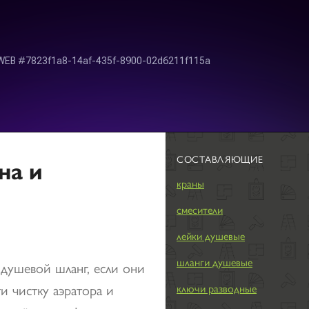
СОСТАВЛЯЮЩИЕ
на и
краны
смесители
лейки душевые
шланги душевые
 душевой шланг, если они
ти чистку аэратора и
ключи разводные