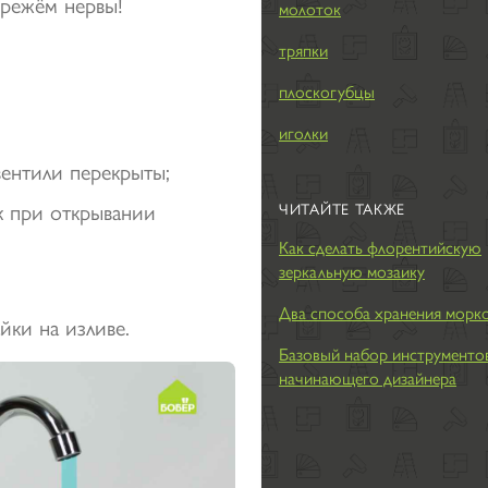
режём нервы!
молоток
тряпки
плоскогубцы
иголки
 вентили перекрыты;
к при открывании
ЧИТАЙТЕ ТАКЖЕ
Как сделать флорентийскую
зеркальную мозаику
Два способа хранения морк
йки на изливе.
Базовый набор инструменто
начинающего дизайнера