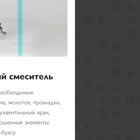
й смеситель
 необходимые
ка, молоток, прокладки,
ухвентильный кран,
ношенные элементы:
-буксу.