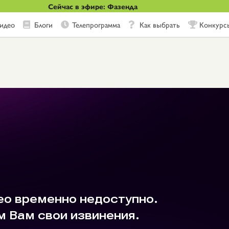
Сейчас в эфире: Фазенда
идео
Блоги
Телепрограмма
Как выбрать
Конкурс