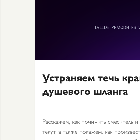
Устраняем течь кра
душевого шланга
Расскажем, как починить смеситель и
текут, а также покажем, как произвес