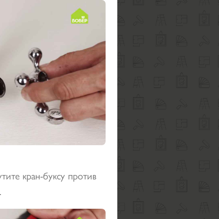
тите кран-буксу против
.