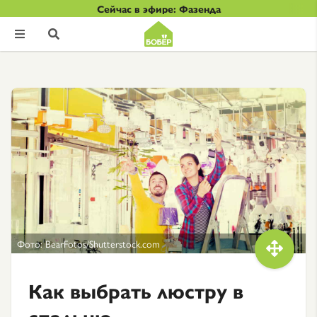
Сейчас в эфире: Фазенда


Фото: BearFotos/Shutterstock.com

Как выбрать люстру в
спальню