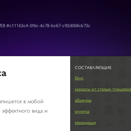
СОСТАВЛЯЮЩИЕ
са
брус
каркасы от старых торшеро
впишется в любой
абажуры
о эффектного вида и
рулетка
карандаши