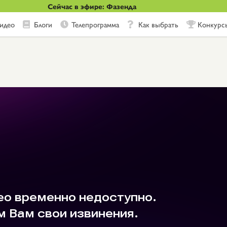
Сейчас в эфире: Фазенда
идео
Блоги
Телепрограмма
Как выбрать
Конкурс