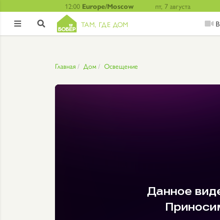
12:00
Europe/Moscow
пт, 7 августа
В
ТАМ, ГДЕ ДОМ


Главная
Дом
Освещение