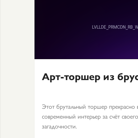
Арт-торшер из бру
Этот брутальный торшер прекрасно 
современный интерьер за счёт своег
загадочности.