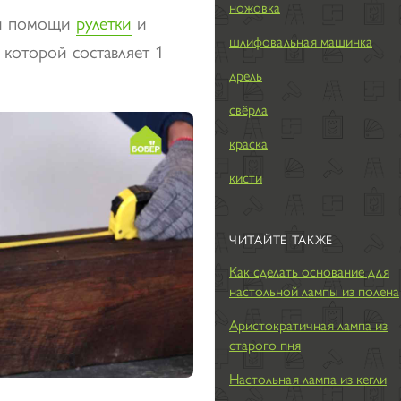
ножовка
ри помощи
рулетки
и
шлифовальная машинка
а которой составляет 1
дрель
свёрла
краска
кисти
ЧИТАЙТЕ ТАКЖЕ
Как сделать основание для
настольной лампы из полена
Аристократичная лампа из
старого пня
Настольная лампа из кегли