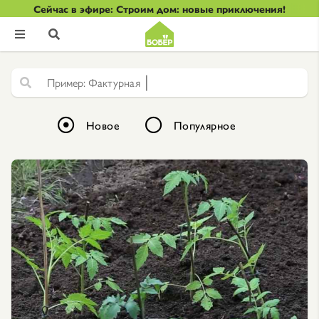
Сейчас в эфире: Строим дом: новые приключения!


|
Ф
а
к
т
у
р
н
а
я
ш
т
у
к
а
т
у
р
к
а
Новое
Популярное