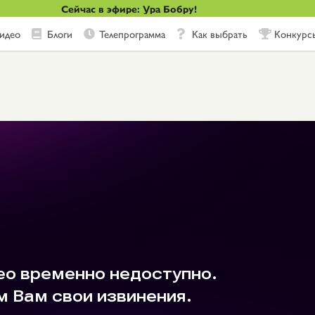
Сейчас в эфире: Ура Бобру!
идео
Блоги
Телепрограмма
Как выбрать
Конкурс