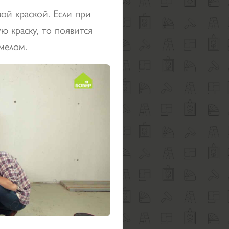
ой краской. Если при
ю краску, то появится
мелом.