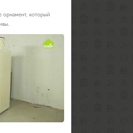
е орнамент, который
ивы.