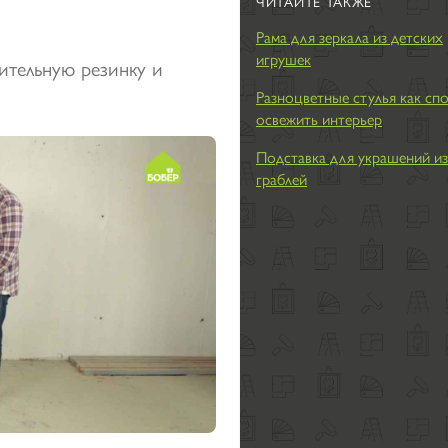
ЧИТАЙТЕ ТАКЖЕ
Рама для зеркала из детских
игрушек
ительную резинку и
Разноцветные стулья как сп
освежить интерьер
Подставка для украшений из
граблей