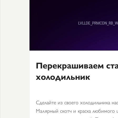
Перекрашиваем ст
холодильник
Сделайте из своего холодильника на
Малярный скотч и краска любимого 