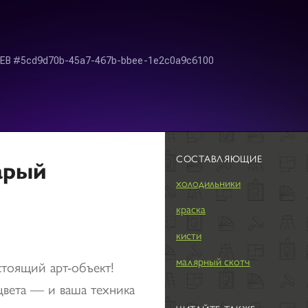
СОСТАВЛЯЮЩИЕ
арый
холодильники
краска
кисти
малярный скотч
стоящий арт-объект!
цвета — и ваша техника