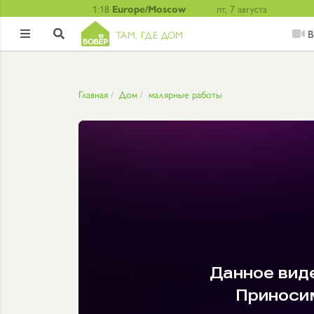
1:18
Europe/Moscow
пт, 7 августа
В
ТАМ, ГДЕ ДОМ


Главная
Дом
малярные работы