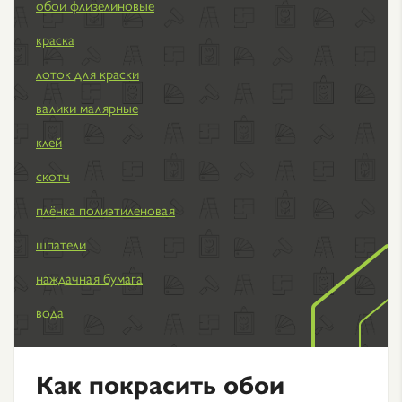
обои флизелиновые
краска
лоток для краски
валики малярные
клей
скотч
плёнка полиэтиленовая
шпатели
наждачная бумага
вода
Как покрасить обои