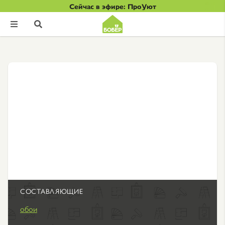
Сейчас в эфире: ПроУют


СОСТАВЛЯЮЩИЕ
обои