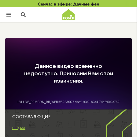
Сейчас в эфире: Дачные феи


СОСТАВЛЯЮЩИЕ
свёрла