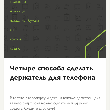
телефоны
ножницы
наждачная бумага
спирт
крючки
кашпо
Четыре способа сделать
держатель для телефона
В гостях, в аэропорту и даже на вокзале держатель для
вашего смартфона можно сделать из подручных
средств. Следите за руками!