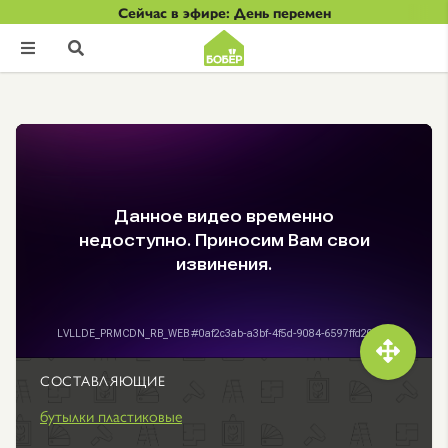
Сейчас в эфире: День перемен



СОСТАВЛЯЮЩИЕ
бутылки пластиковые