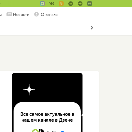
!
ы
Новости
О канале