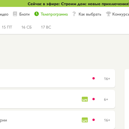
Сейчас в эфире: Строим дом: новые приключения
идео
Блоги
Телепрограмма
Как выбрать
Конкурс
15 ПТ
16 СБ
17 ВС
16+
6+
ории
16+