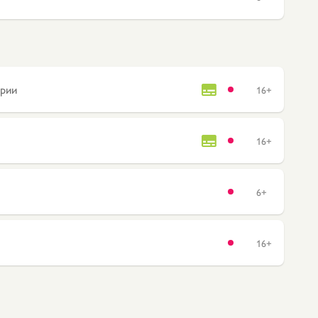
ории
16+
16+
6+
16+