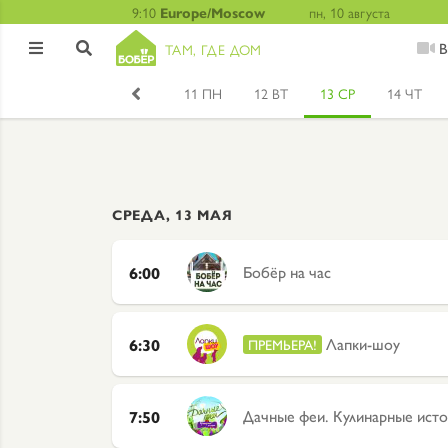
9:10
Europe/Moscow
пн, 10 августа
В
ТАМ, ГДЕ ДОМ


11 ПН
12 ВТ
13 СР
14 ЧТ
СРЕДА, 13 МАЯ
Бобёр на час
6:00
Лапки-шоу
6:30
ПРЕМЬЕРА!
Дачные феи. Кулинарные ист
7:50