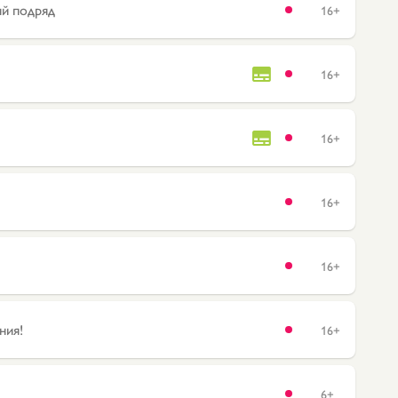
ый подряд
16+
16+
16+
16+
16+
ния!
16+
6+