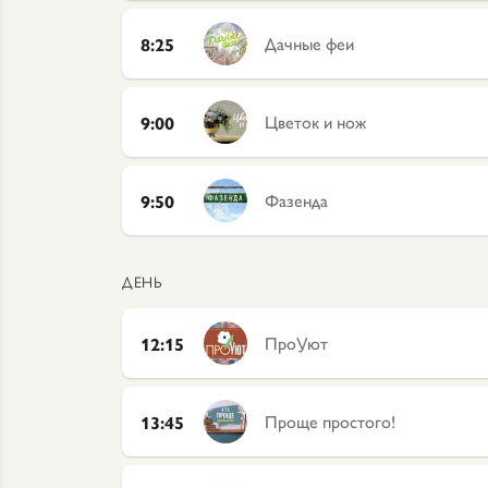
Дачные феи
8:25
Цветок и нож
9:00
Фазенда
9:50
ДЕНЬ
ПроУют
12:15
Проще простого!
13:45