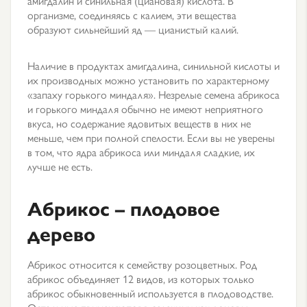
амигдалин и синильная (циановая) кислота. В
организме, соединяясь с калием, эти вещества
образуют сильнейший яд — цианистый калий.
Наличие в продуктах амигдалина, синильной кислоты и
их производных можно установить по характерному
«запаху горького миндаля». Незрелые семена абрикоса
и горького миндаля обычно не имеют неприятного
вкуса, но содержание ядовитых веществ в них не
меньше, чем при полной спелости. Если вы не уверены
в том, что ядра абрикоса или миндаля сладкие, их
лучше не есть.
Абрикос – плодовое
дерево
Абрикос относится к семейству розоцветных. Род
абрикос объединяет 12 видов, из которых только
абрикос обыкновенный используется в плодоводстве.