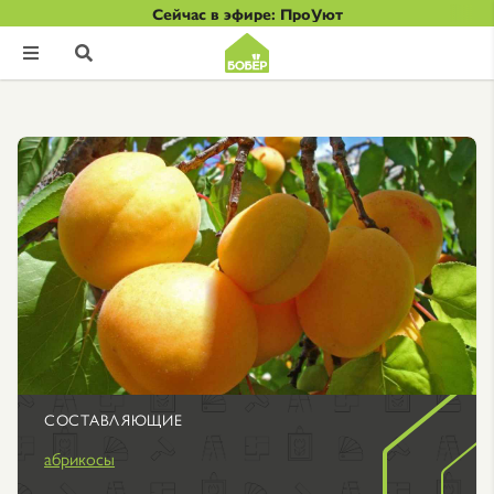
Сейчас в эфире: ПроУют


СОСТАВЛЯЮЩИЕ
абрикосы