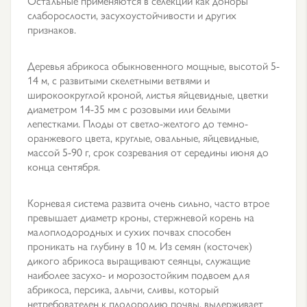
Остальные применяются в селекции как доноры
слаборослости, эасухоустойчивости и других
признаков.
Деревья абрикоса обыкновенного мощные, высотой 5-
14 м, с развитыми скелетными ветвями и
широкоокруглой кроной, листья яйцевидные, цветки
диаметром 14-35 мм с розовыми или белыми
лепестками. Плоды от светло-желтого до темно-
оранжевого цвета, круглые, овальные, яйцевидные,
массой 5-90 г, срок созревания от середины июня до
конца сентября.
Корневая система развита очень сильно, часто втрое
превышает диаметр кроны, стержневой корень на
малоплодородных и сухих почвах способен
проникать на глубину в 10 м. Из семян (косточек)
дикого абрикоса выращивают сеянцы, служащие
наиболее засухо- и морозостойким подвоем для
абрикоса, персика, алычи, сливы, который
нетребователен к плодородию почвы, выдерживает