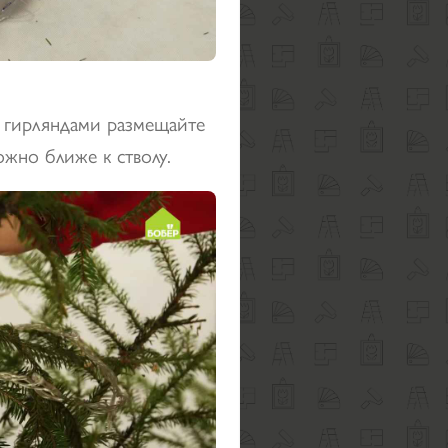
 гирляндами размещайте
ожно ближе к стволу.