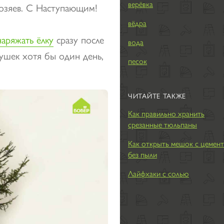
верёвка
озяев. С Наступающим!
вёдра
наряжать ёлку
сразу после
вода
рушек хотя бы один день,
песок
ЧИТАЙТЕ ТАКЖЕ
Как правильно хранить
срезанные тюльпаны
Как открыть мешок с цемен
без пыли
Лайфхаки с солью