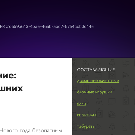
СОСТАВЛЯЮЩИЕ
ие:
домашние животные
ашних
ёлочные игрушки
ёлки
гирлянды
табуреты
е Нового года безопасным