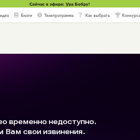
Сейчас в эфире: Ура Бобру!
идео
Блоги
Телепрограмма
Как выбрать
Конкурс