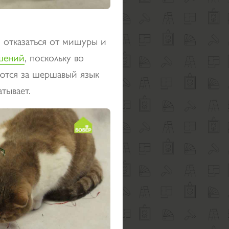
м отказаться от мишуры и
шений
, поскольку во
яются за шершавый язык
тывает.