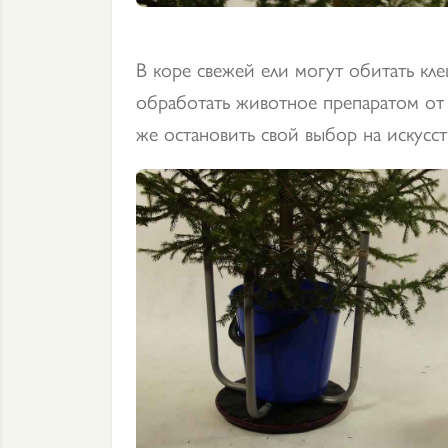
В коре свежей ели могут обитать кле
обработать животное препаратом от
же остановить свой выбор на искусст