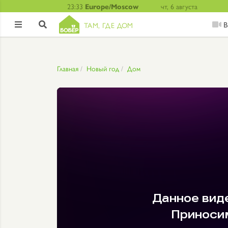
23:33
Europe/Moscow
чт, 6 августа
В
ТАМ, ГДЕ ДОМ


Главная
Новый год
Дом