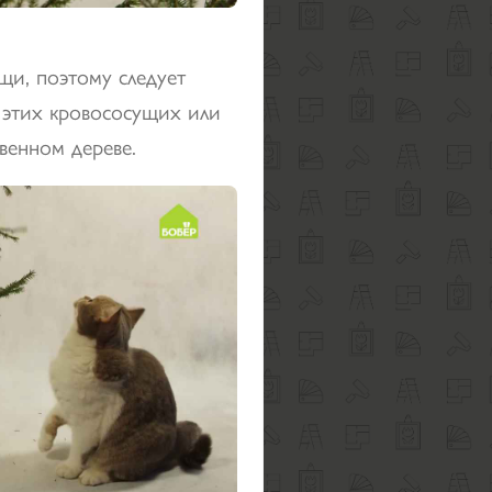
щи, поэтому следует
 этих кровососущих или
венном дереве.