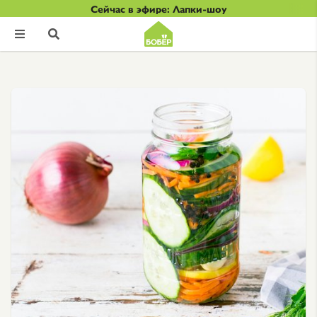
Сейчас в эфире: Лапки-шоу

