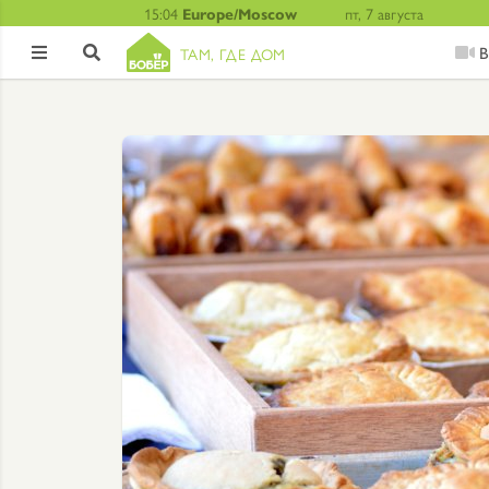
15:04
Europe/Moscow
пт, 7 августа
В
ТАМ, ГДЕ ДОМ

