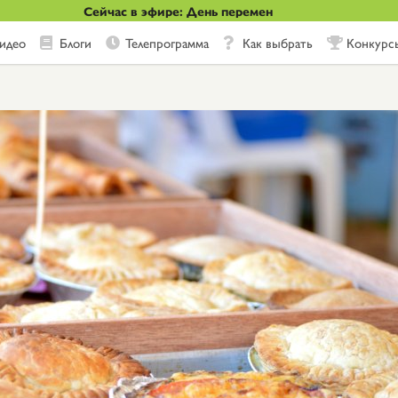
Сейчас в эфире: День перемен
идео
Блоги
Телепрограмма
Как выбрать
Конкурс