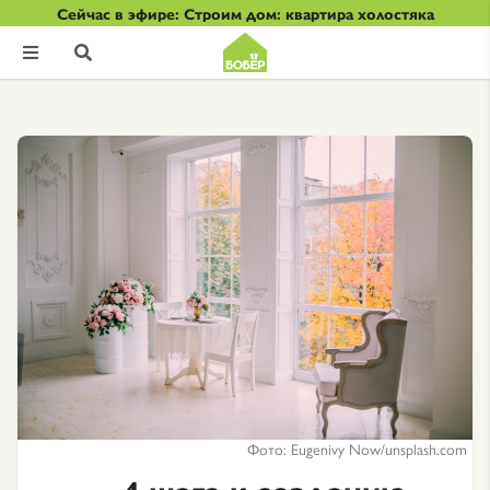
Сейчас в эфире: Строим дом: квартира холостяка


Фото: Eugenivy Now/unsplash.com
4 шага к созданию