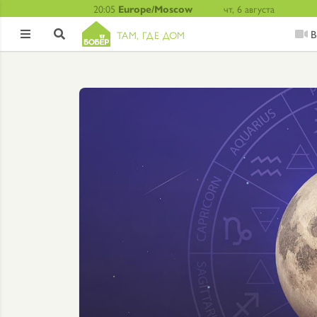
20:05
Europe/Moscow
чт, 6 августа
В
ТАМ, ГДЕ ДОМ

