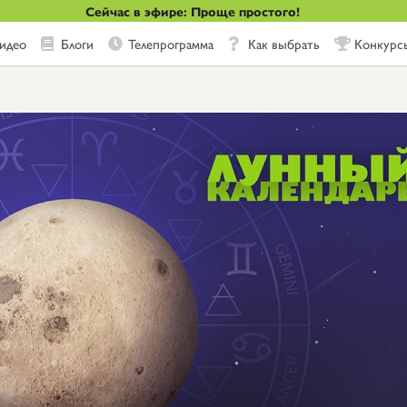
Сейчас в эфире: Проще простого!
идео
Блоги
Телепрограмма
Как выбрать
Конкурс