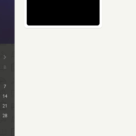
В
7
14
21
28