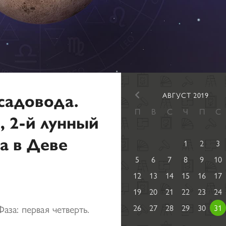
садовода.
АВГУСТ 2019
П
В
С
Ч
П
С
, 2-й лунный
а в Деве
1
2
3
5
6
7
8
9
10
12
13
14
15
16
17
19
20
21
22
23
24
аза: первая четверть.
26
27
28
29
30
31