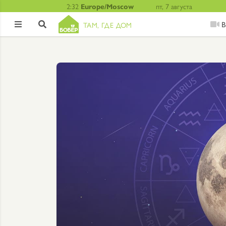
2:32
Europe/Moscow
пт, 7 августа
В
ТАМ, ГДЕ ДОМ

