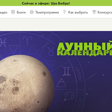
Сейчас в эфире: Ура Бобру!
идео
Блоги
Телепрограмма
Как выбрать
Конкурс