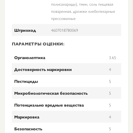
полисахариды), тмин, соль пищевая
поваренная, дрожжи хлебопекарные
прессованные
Штрихкод
4607018780069
ПАРАМЕТРЫ ОЦЕНКИ:
Органолептика
3.65
Достоверность маркировки
4
Пестициды
5
Микробиологическая безопасность
5
Потенциально вредные вещества
5
Маркировка
4
Безопасность
5