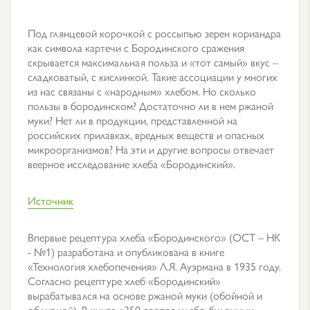
Под глянцевой корочкой с россыпью зерен кориандра
как символа картечи с Бородинского сражения
скрывается максимальная польза и «тот самый» вкус –
сладковатый, с кислинкой. Такие ассоциации у многих
из нас связаны с «народным» хлебом. Но сколько
пользы в бородинском? Достаточно ли в нем ржаной
муки? Нет ли в продукции, представленной на
российских прилавках, вредных веществ и опасных
микроорганизмов? На эти и другие вопросы отвечает
веерное исследование хлеба «Бородинский».
Источник
Впервые рецептура хлеба «Бородинского» (ОСТ – НК
- №1) разработана и опубликована в книге
«Технология хлебопечения» Л.Я. Ауэрмана в 1935 году.
Согласно рецептуре хлеб «Бородинский»
вырабатывался на основе ржаной муки (обойной и
обдирной). В книге «350 сортов хлебо-булочных