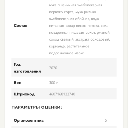
мука пшеничная хлебопекарная
первого сорта, мука ржаная
хлебопекарная обойная, вода
Состав
питьевая, сахар-песок, патока, соль
поваренная пищевая, солод ржаной,
солод светлый, экстракт солодовый,
кориандр, растительное
подсолнечное масло.
Год
2020
изготовления
Вес
300 г
Штрихкод
4607168122740
ПАРАМЕТРЫ ОЦЕНКИ:
Органолептика
5