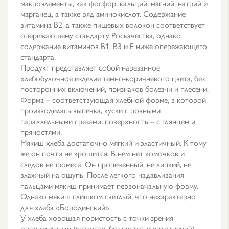
макроэлементы, как фосфор, кальций, магний, натрий и
марганец, а также ряд аминокислот. Содержание
витамина В2, а также пищевых волокон соответствует
опережающему стандарту Роскачества, однако
содержание витаминов В1, В3 и Е ниже опережающего
стандарта.
Продукт представляет собой нарезанное
хлебобулочное изделие темно-коричневого цвета, без
посторонних включений, признаков болезни и плесени.
Форма – соответствующая хлебной форме, в которой
производилась выпечка, куски с ровными
параллельными срезами; поверхность – с глянцем и
пряностями.
Мякиш хлеба достаточно мягкий и эластичный. К тому
же он почти не крошится. В нем нет комочков и
следов непромеса. Он пропеченный, не липкий, не
влажный на ощупь. После легкого надавливания
пальцами мякиш принимает первоначальную форму.
Однако мякиш слишком светлый, что нехарактерно
для хлеба «Бородинский».
У хлеба хорошая пористость с точки зрения
органолептики (развитая, без пустот и уплотнений),