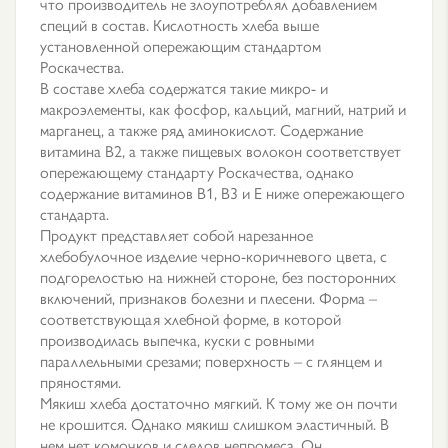
что производитель не злоупотреблял добавлением
специй в состав. Кислотность хлеба выше
установленной опережающим стандартом
Роскачества.
В составе хлеба содержатся такие микро- и
макроэлементы, как фосфор, кальций, магний, натрий и
марганец, а также ряд аминокислот. Содержание
витамина В2, а также пищевых волокон соответствует
опережающему стандарту Роскачества, однако
содержание витаминов В1, В3 и Е ниже опережающего
стандарта.
Продукт представляет собой нарезанное
хлебобулочное изделие черно-коричневого цвета, с
подгорелостью на нижней стороне, без посторонних
включений, признаков болезни и плесени. Форма –
соответствующая хлебной форме, в которой
производилась выпечка, куски с ровными
параллельными срезами; поверхность – с глянцем и
пряностями.
Мякиш хлеба достаточно мягкий. К тому же он почти
не крошится. Однако мякиш слишком эластичный. В
нем нет комочков и следов непромеса. Он