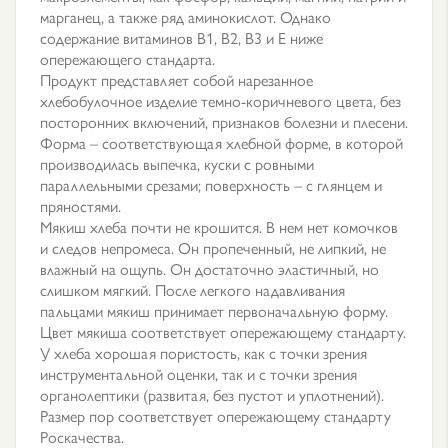
марганец, а также ряд аминокислот. Однако
содержание витаминов В1, В2, В3 и Е ниже
опережающего стандарта.
Продукт представляет собой нарезанное
хлебобулочное изделие темно-коричневого цвета, без
посторонних включений, признаков болезни и плесени.
Форма – соответствующая хлебной форме, в которой
производилась выпечка, куски с ровными
параллельными срезами; поверхность – с глянцем и
пряностями.
Мякиш хлеба почти не крошится. В нем нет комочков
и следов непромеса. Он пропеченный, не липкий, не
влажный на ощупь. Он достаточно эластичный, но
слишком мягкий. После легкого надавливания
пальцами мякиш принимает первоначальную форму.
Цвет мякиша соответствует опережающему стандарту.
У хлеба хорошая пористость, как с точки зрения
инструментальной оценки, так и с точки зрения
органолептики (развитая, без пустот и уплотнений).
Размер пор соответствует опережающему стандарту
Роскачества.