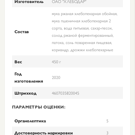
Изготовитель
ОАО "ХЛЕБОДАР"
мука ржаная хлебопекарная обойная,
мука пшеничная хлебопекарная 2
сорта, вода питьевая, сахар-песок,
Состав
солод ржаной ферментированный,
патока, соль поваренная пищевая,
кориандр, дрожжи хлебопекарные
Вес
450 г
Год
2020
изготовления
Штрихкод
4607035820045
ПАРАМЕТРЫ ОЦЕНКИ:
Органолептика
5
Достоверность маркировки
3