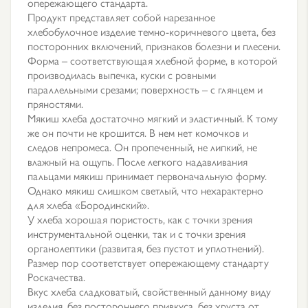
опережающего стандарта.
Продукт представляет собой нарезанное
хлебобулочное изделие темно-коричневого цвета, без
посторонних включений, признаков болезни и плесени.
Форма – соответствующая хлебной форме, в которой
производилась выпечка, куски с ровными
параллельными срезами; поверхность – с глянцем и
пряностями.
Мякиш хлеба достаточно мягкий и эластичный. К тому
же он почти не крошится. В нем нет комочков и
следов непромеса. Он пропеченный, не липкий, не
влажный на ощупь. После легкого надавливания
пальцами мякиш принимает первоначальную форму.
Однако мякиш слишком светлый, что нехарактерно
для хлеба «Бородинский».
У хлеба хорошая пористость, как с точки зрения
инструментальной оценки, так и с точки зрения
органолептики (развитая, без пустот и уплотнений).
Размер пор соответствует опережающему стандарту
Роскачества.
Вкус хлеба сладковатый, свойственный данному виду
изделия, без постороннего привкуса, без хруста от