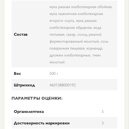
мука ржаная хлебопекарная обойная,
мука пшеничная хлебопекарная
второго сорта, мука ржаная
хлебопекарная обдирная, вода
Состав
питьевая, сахар, солод ржаной
ферментированный молотый, соль
поваренная пищевая, кориандр,
дрожжи хлебопекарные, тмин
молотый
Вес
500 г
Штрихкод
4601388000192
ПАРАМЕТРЫ ОЦЕНКИ:
Органолептика
5
Достоверность маркировки
3