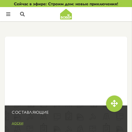
Сейчас в эфире: Строим дом: новые приключения!



СОСТАВЛЯЮЩИЕ
доски