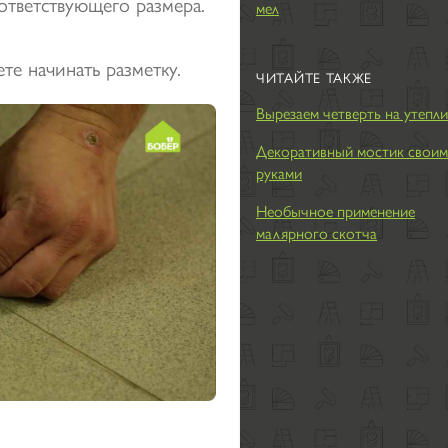
ответствующего размера.
мел
ете начинать разметку.
ЧИТАЙТЕ ТАКЖЕ
Вырезаем четверть на утепли
Декоративный мостик свои
руками
Необычное применение
малярного скотча