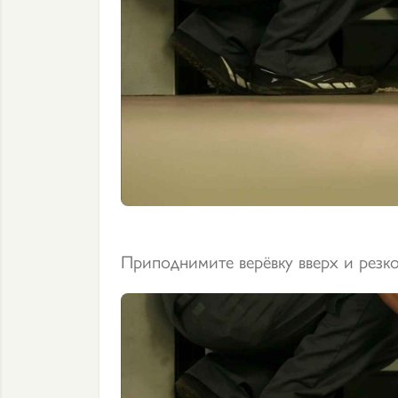
Приподнимите верёвку вверх и резко