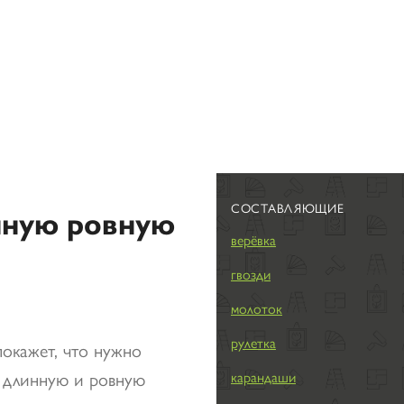
СОСТАВЛЯЮЩИЕ
нную ровную
верёвка
гвозди
молоток
рулетка
покажет, что нужно
ь длинную и ровную
карандаши