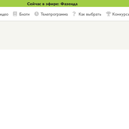
Сейчас в эфире: Фазенда
идео
Блоги
Телепрограмма
Как выбрать
Конкурс