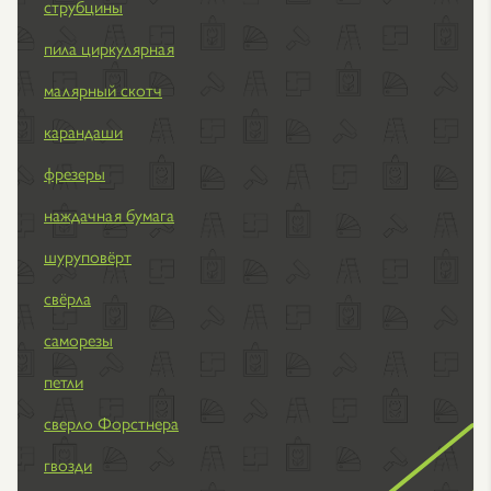
струбцины
пила циркулярная
малярный скотч
карандаши
фрезеры
наждачная бумага
шуруповёрт
свёрла
саморезы
петли
сверло Форстнера
гвозди