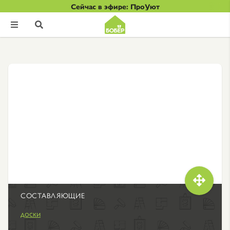
Сейчас в эфире: ПроУют



СОСТАВЛЯЮЩИЕ
доски