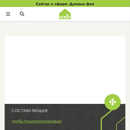
Сейчас в эфире: Дачные феи



СОСТАВЛЯЮЩИЕ
трубы полипропиленовые