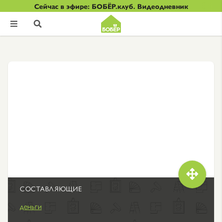
Сейчас в эфире: БОБЁР.клуб. Видеодневник



СОСТАВЛЯЮЩИЕ
деньги