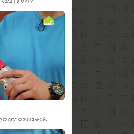
 села на биту.
усадку зажигалкой.