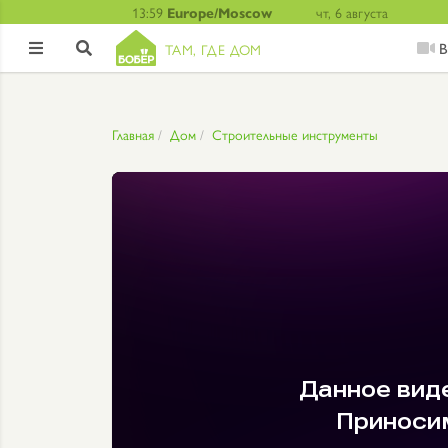
13:59
Europe/Moscow
чт, 6 августа
В
ТАМ, ГДЕ ДОМ


Главная
Дом
Строительные инструменты