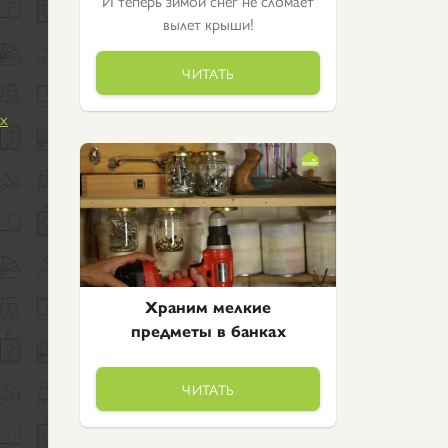
И теперь зимой снег не сломает
вылет крыши!
ЧИТАТЬ
их
Храним мелкие
предметы в банках
ЧИТАТЬ