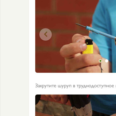

Закрутите шуруп в труднодоступное 