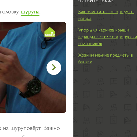
ЧИТАЙТЕ ТАКЖЕ
 головку
шурупа
.
Как очистить сковороду от
нагара
Упор для карниза крыши
веранды в стиле старорусск
наличников
Храним мелкие предметы в
банках

 на шуруповёрт. Важно