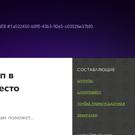
СОСТАВЛЯЮЩИЕ
п в
шурупы
есто
шуруповёрт
трубка термоусадочная
зажигалки
ам поможет...