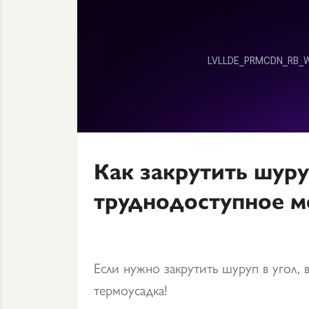
Как закрутить шуру
труднодоступное м
Если нужно закрутить шуруп в угол, в
термоусадка!