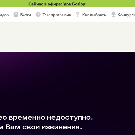
Сейчас в эфире: Ура Бобру!
идео
Блоги
Телепрограмма
Как выбрать
Конкурс