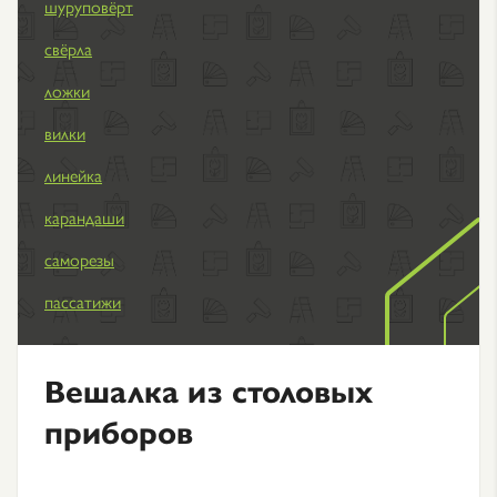
шуруповёрт
свёрла
ложки
вилки
линейка
карандаши
саморезы
пассатижи
Вешалка из столовых
приборов