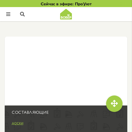
Сейчас в эфире: ПроУют



СОСТАВЛЯЮЩИЕ
доски