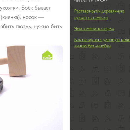
ЧИТАЙТЕ ТАКЖЕ
укоятки. Боёк бывает
Реставрируем деревянную
 (киянка), носок —
рукоять стамески
забить гвоздь, нужно бить
Чем заменить сверло
Как начертить длинную ров
линию без линейки