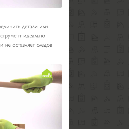
оединить детали или
нструмент идеально
и не оставляет следов