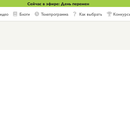
Сейчас в эфире: День перемен
идео
Блоги
Телепрограмма
Как выбрать
Конкурс