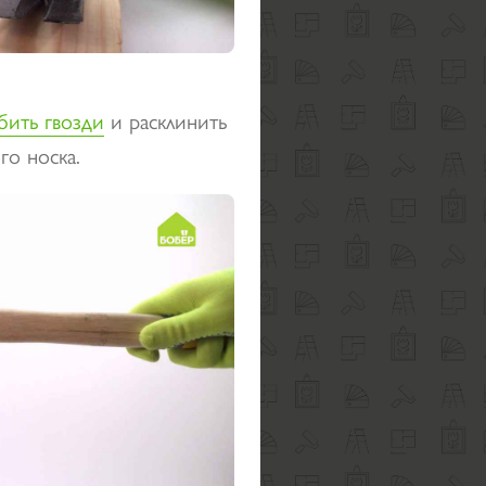
бить гвозди
и расклинить
о носка.