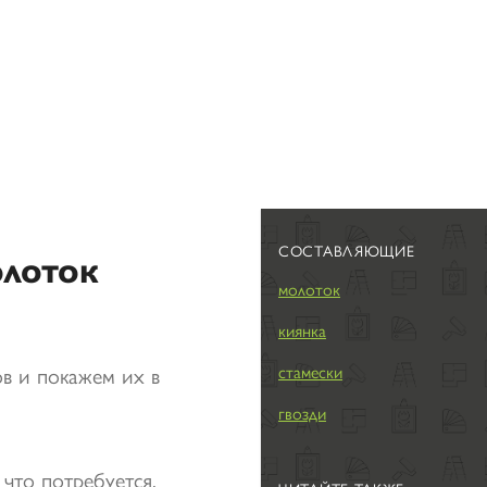
СОСТАВЛЯЮЩИЕ
олоток
молоток
киянка
ов и покажем их в
стамески
гвозди
 что потребуется.