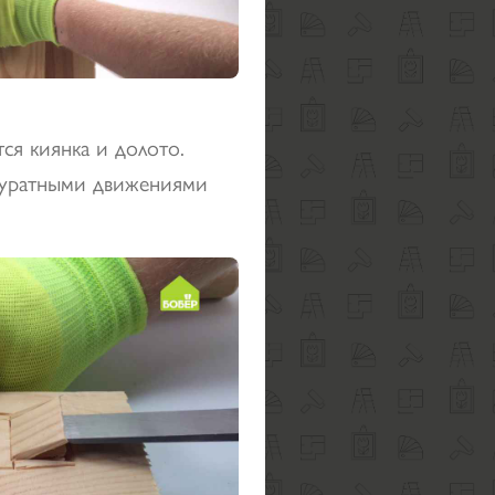
ся киянка и долото.
ккуратными движениями