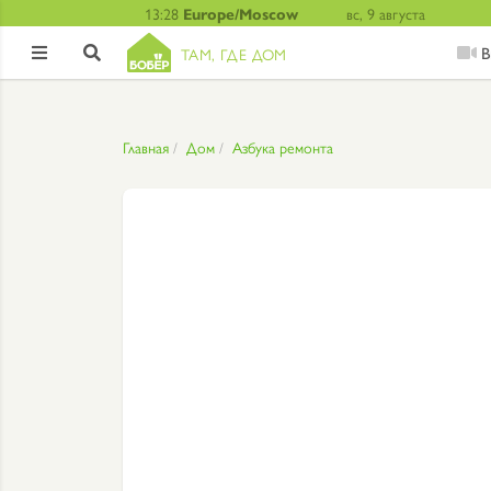
13:28
Europe/Moscow
вс, 9 августа
В
ТАМ, ГДЕ ДОМ


Главная
Дом
Азбука ремонта