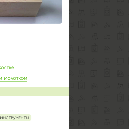
коятке
ым молотком
 ИНСТРУМЕНТЫ