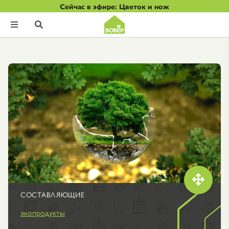
Сейчас в эфире: Цветок и нож



СОСТАВЛЯЮЩИЕ
экопродукты