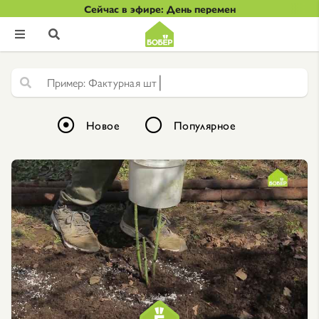
Сейчас в эфире: День перемен


|
Ф
а
к
т
у
р
н
а
я
ш
т
у
к
а
т
у
р
к
а
Новое
Популярное