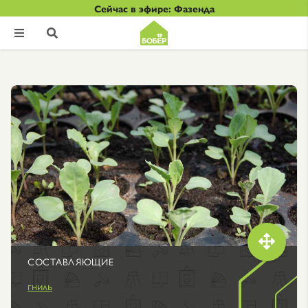
Сейчас в эфире: Фазенда



СОСТАВЛЯЮЩИЕ
гниль