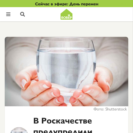
Сейчас в эфире: День перемен


Фото: Shutterstock
В Роскачестве
предупредили