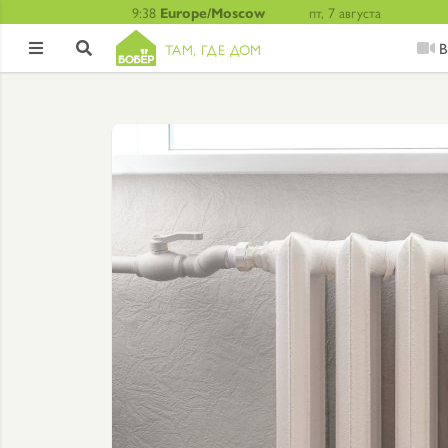
9:38
Europe/Moscow
пт, 7 августа
В
ТАМ, ГДЕ ДОМ

