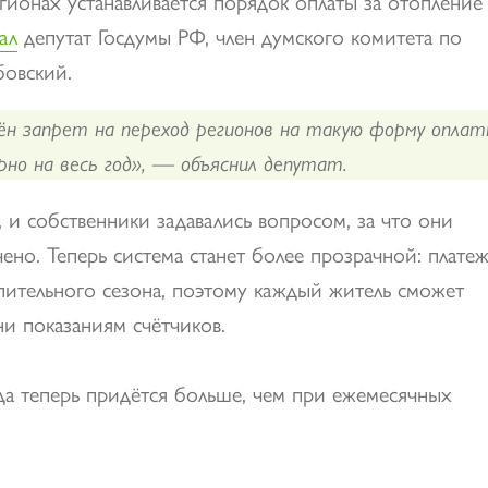
гионах устанавливается порядок оплаты за отопление
ал
депутат Госдумы РФ, член думского комитета по
бовский.
ён запрет на переход регионов на такую форму оплат
рно на весь год», — объяснил депутат.
, и собственники задавались вопросом, за что они
чено. Теперь система станет более прозрачной: плате
опительного сезона, поэтому каждый житель сможет
ни показаниям счётчиков.
да теперь придётся больше, чем при ежемесячных