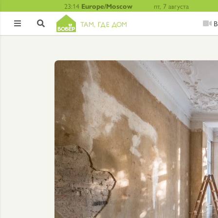
23:14
Europe/Moscow
пт, 7 августа
В
ТАМ, ГДЕ ДОМ

