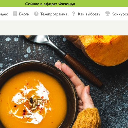
Сейчас в эфире: Фазенда
идео
Блоги
Телепрограмма
Как выбрать
Конкурс