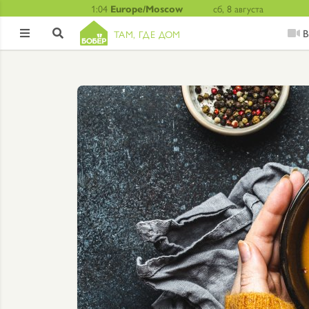
1:04
Europe/Moscow
сб, 8 августа
В
ТАМ, ГДЕ ДОМ

