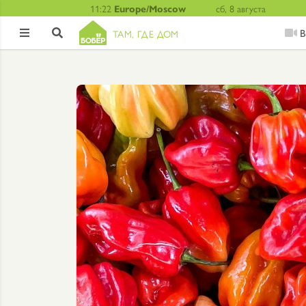
11:22
Europe/Moscow
сб, 8 августа
В
ТАМ, ГДЕ ДОМ

