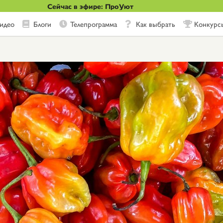
Сейчас в эфире: ПроУют
идео
Блоги
Телепрограмма
Как выбрать
Конкурс