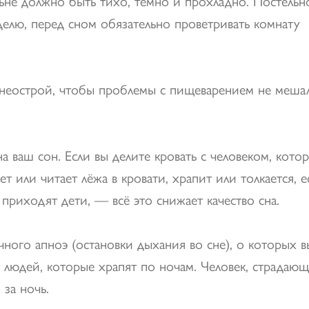
льне должно быть тихо, темно и прохладно. Постельн
делю, перед сном обязательно проветривать комнату
и неострой, чтобы проблемы с пищеварением не меша
на ваш сон. Если вы делите кровать с человеком, кото
ет или читает лёжа в кровати, храпит или толкается, е
приходят дети, — всё это снижает качество сна.
очного апноэ (остановки дыхания во сне), о которых в
т людей, которые храпят по ночам. Человек, страдаю
 за ночь.