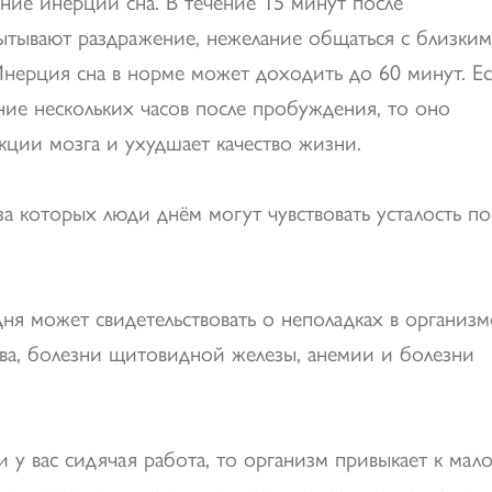
яние инерции сна. В течение 15 минут после
тывают раздражение, нежелание общаться с близким
 Инерция сна в норме может доходить до 60 минут. Е
ние нескольких часов после пробуждения, то оно
нкции мозга и ухудшает качество жизни.
а которых люди днём могут чувствовать усталость по
дня может свидетельствовать о неполадках в организм
тва, болезни щитовидной железы, анемии и болезни
 у вас сидячая работа, то организм привыкает к мал