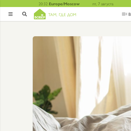
20:32
Europe/Moscow
пт, 7 августа
В
ТАМ, ГДЕ ДОМ

