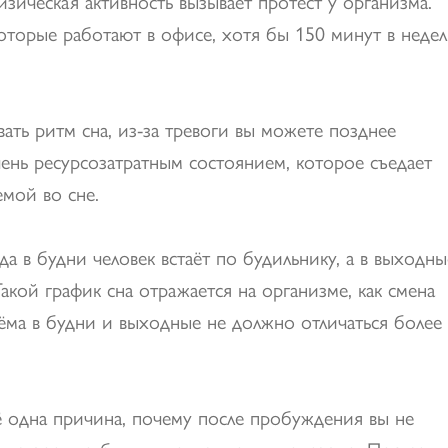
зическая активность вызывает протест у организма.
оторые работают в офисе, хотя бы 150 минут в неде
ать ритм сна, из-за тревоги вы можете позднее
чень ресурсозатратным состоянием, которое съедает
аемой во сне.
да в будни человек встаёт по будильнику, а в выходны
акой график сна отражается на организме, как смена
ёма в будни и выходные не должно отличаться более
 одна причина, почему после пробуждения вы не