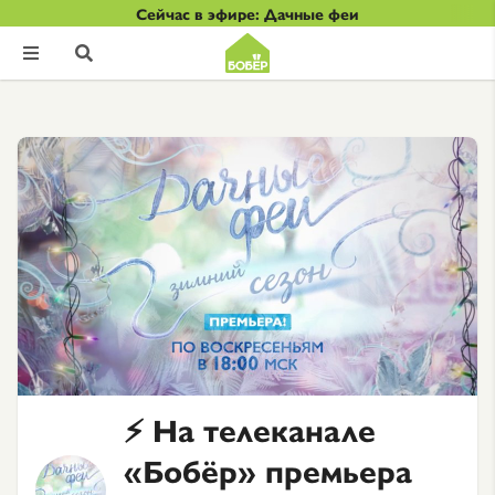
Сейчас в эфире: Дачные феи


⚡ На телеканале
«Бобёр» премьера